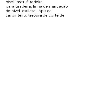
nível laser, furadeira,
parafusadeira, linha de marcação
de nível, estilete, lápis de
carpinteiro, tesoura de corte de
perfis metálicos.
pronto para começar seu
próximo projeto?
ENTRE EM CONTATO
HOME
SOBRE NÓS